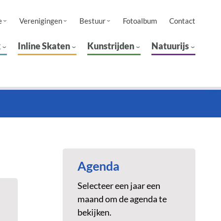
e
Verenigingen
Bestuur
Fotoalbum
Contact
k
Inline Skaten
Kunstrijden
Natuurijs
Agenda
Selecteer een jaar een
maand om de agenda te
bekijken.