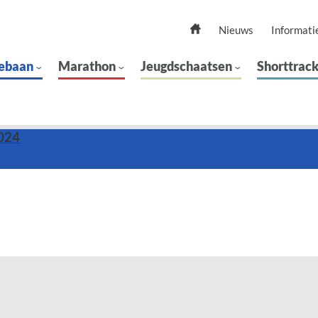
Nieuws
Informati
ebaan
Marathon
Jeugdschaatsen
Shorttrac
024