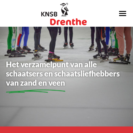
Het verzamelpunt van alle
schaatsers en schaatsliefhebbers
van zand en veen