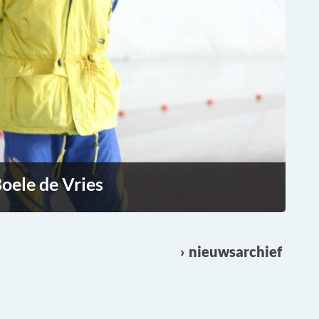
oele de Vries
nieuwsarchief