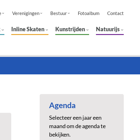
e
Verenigingen
Bestuur
Fotoalbum
Contact
k
Inline Skaten
Kunstrijden
Natuurijs
Agenda
Selecteer een jaar een
maand om de agenda te
bekijken.