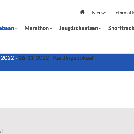
Nieuws
Informati
ebaan
Marathon
Jeugdschaatsen
Shorttrac
 2022
26-11-2022 : Kardingebokaal
al