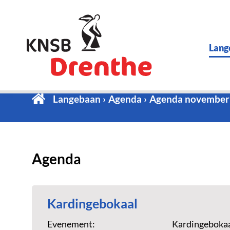
Lang
Langebaan
Agenda
Agenda november
Agenda
Kardingebokaal
Evenement:
Kardingeboka