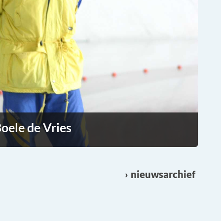
oele de Vries
nieuwsarchief