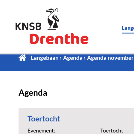
Lang
Langebaan
Agenda
Agenda november
Agenda
Toertocht
Evenement:
Toertocht