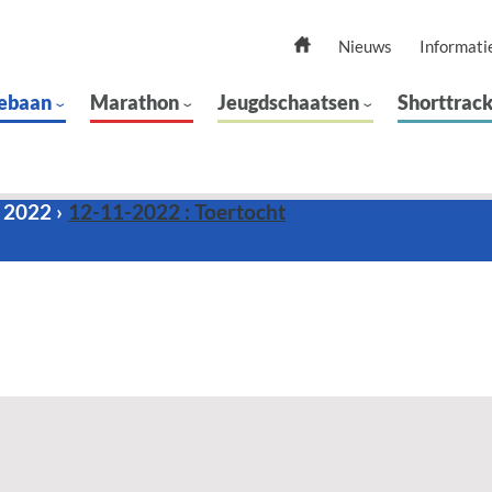
Nieuws
Informati
ebaan
Marathon
Jeugdschaatsen
Shorttrac
 2022
12-11-2022 : Toertocht