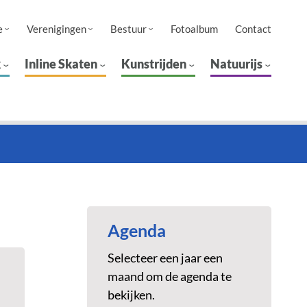
e
Verenigingen
Bestuur
Fotoalbum
Contact
k
Inline Skaten
Kunstrijden
Natuurijs
Agenda
Selecteer een jaar een
maand om de agenda te
bekijken.