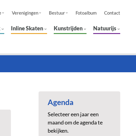
e
Verenigingen
Bestuur
Fotoalbum
Contact
k
Inline Skaten
Kunstrijden
Natuurijs
Agenda
Selecteer een jaar een
maand om de agenda te
bekijken.