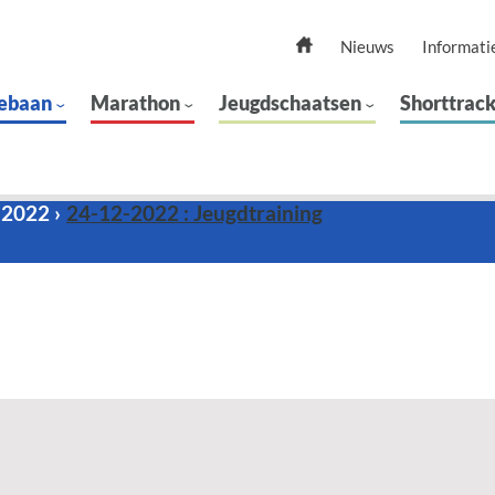
Nieuws
Informati
ebaan
Marathon
Jeugdschaatsen
Shorttrac
 2022
24-12-2022 : Jeugdtraining