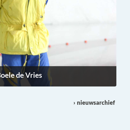
oele de Vries
nieuwsarchief