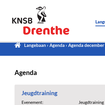
Lang
Langebaan
Agenda
Agenda december
Agenda
Jeugdtraining
Evenement:
Jeugdtraining