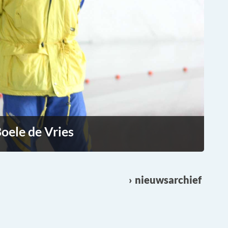
oele de Vries
nieuwsarchief