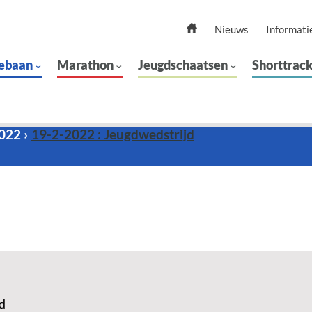
Nieuws
Informati
ebaan
Marathon
Jeugdschaatsen
Shorttrac
2022
19-2-2022 : Jeugdwedstrijd
d