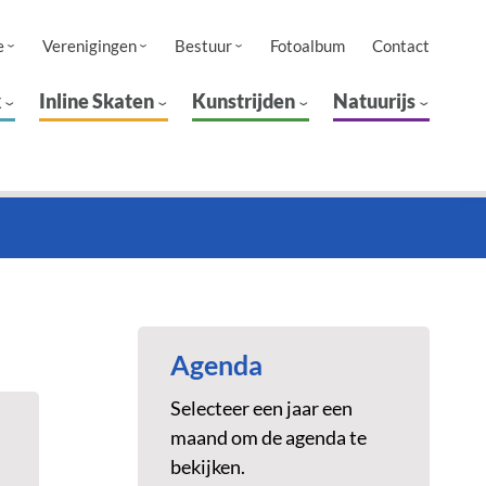
e
Verenigingen
Bestuur
Fotoalbum
Contact
k
Inline Skaten
Kunstrijden
Natuurijs
Agenda
Selecteer een jaar een
maand om de agenda te
bekijken.