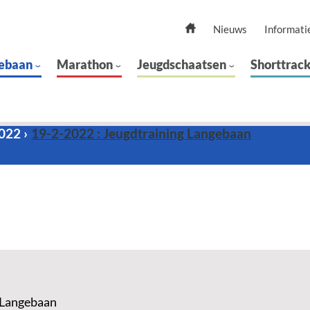
Nieuws
Informati
ebaan
Marathon
Jeugdschaatsen
Shorttrac
2022
19-2-2022 : Jeugdtraining Langebaan
 Langebaan