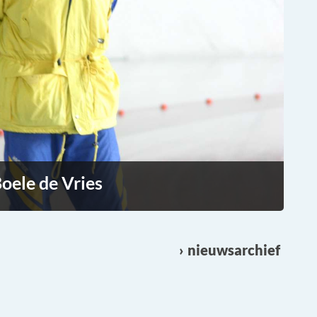
oele de Vries
nieuwsarchief