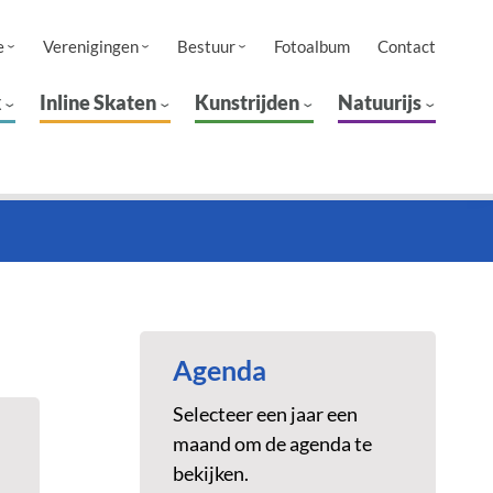
e
Verenigingen
Bestuur
Fotoalbum
Contact
k
Inline Skaten
Kunstrijden
Natuurijs
Agenda
Selecteer een jaar een
maand om de agenda te
bekijken.