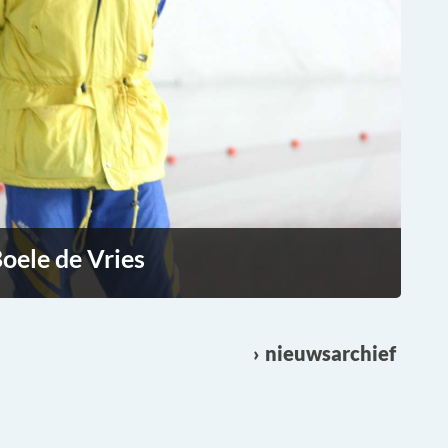
oele de Vries
nieuwsarchief