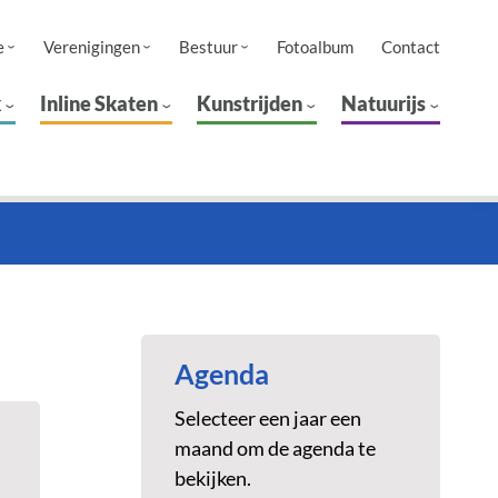
e
Verenigingen
Bestuur
Fotoalbum
Contact
k
Inline Skaten
Kunstrijden
Natuurijs
Agenda
Selecteer een jaar een
maand om de agenda te
bekijken.