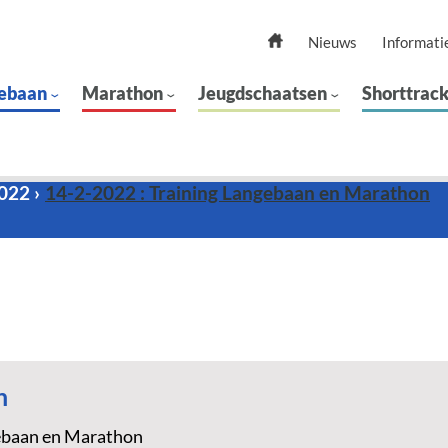
Nieuws
Informati
ebaan
Marathon
Jeugdschaatsen
Shorttrac
2022
14-2-2022 : Training Langebaan en Marathon
n
ebaan en Marathon