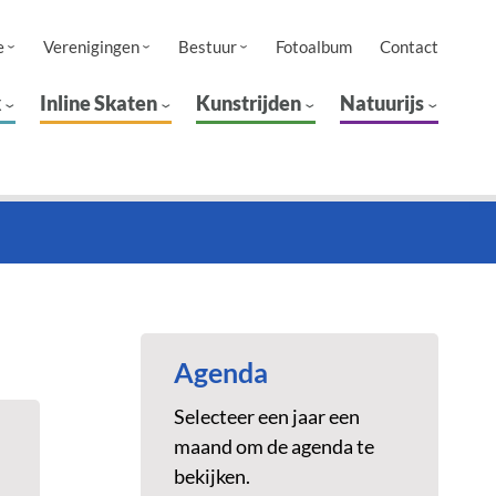
e
Verenigingen
Bestuur
Fotoalbum
Contact
k
Inline Skaten
Kunstrijden
Natuurijs
Agenda
Selecteer een jaar een
maand om de agenda te
bekijken.