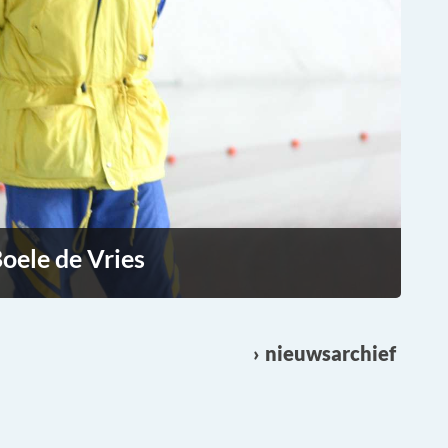
oele de Vries
nieuwsarchief