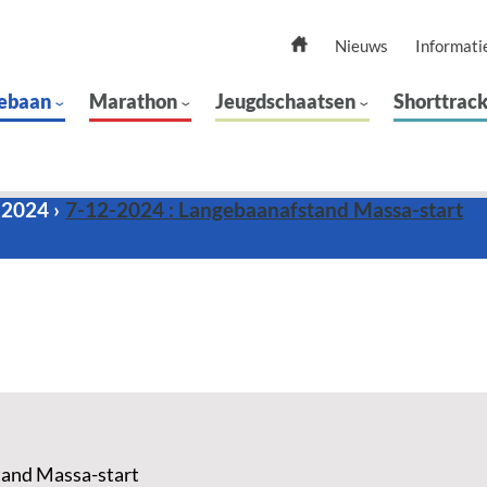
Nieuws
Informati
ebaan
Marathon
Jeugdschaatsen
Shorttrac
 2024
7-12-2024 : Langebaanafstand Massa-start
and Massa-start