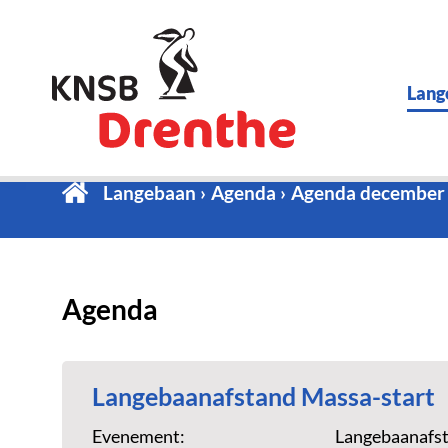
Lang
Langebaan
Agenda
Agenda december
Agenda
Langebaanafstand Massa-start
Evenement:
Langebaanafst