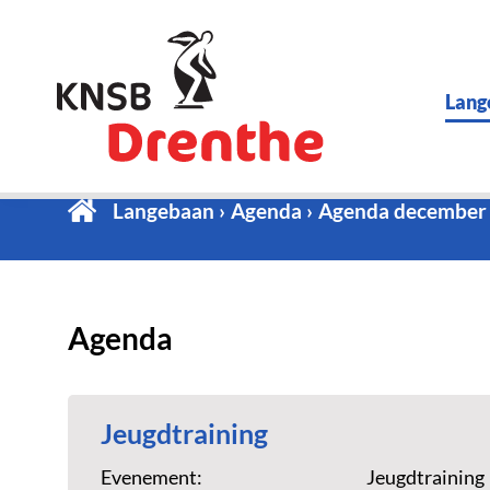
Lang
Langebaan
Agenda
Agenda december
Agenda
Jeugdtraining
Evenement:
Jeugdtraining