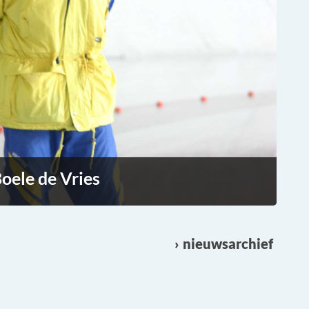
oele de Vries
nieuwsarchief