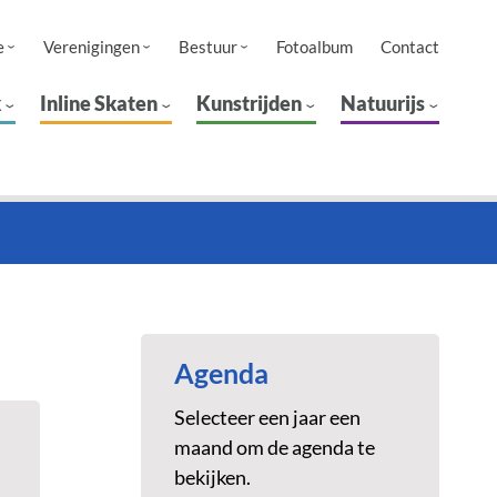
e
Verenigingen
Bestuur
Fotoalbum
Contact
k
Inline Skaten
Kunstrijden
Natuurijs
Agenda
Selecteer een jaar een
maand om de agenda te
bekijken.