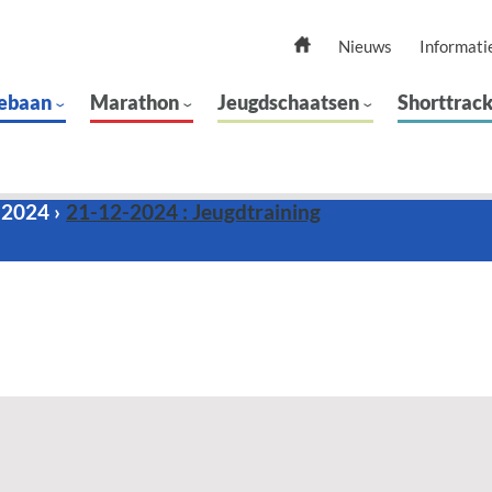
Nieuws
Informati
ebaan
Marathon
Jeugdschaatsen
Shorttrac
 2024
21-12-2024 : Jeugdtraining