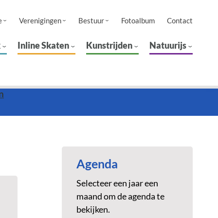
e
Verenigingen
Bestuur
Fotoalbum
Contact
k
Inline Skaten
Kunstrijden
Natuurijs
n
Agenda
Selecteer een jaar een
maand om de agenda te
bekijken.