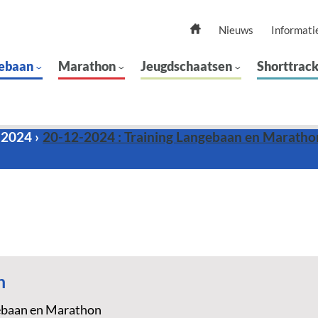
Nieuws
Informati
ebaan
Marathon
Jeugdschaatsen
Shorttrac
 2024
20-12-2024 : Training Langebaan en Maratho
n
ebaan en Marathon