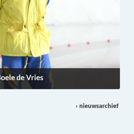
oele de Vries
nieuwsarchief