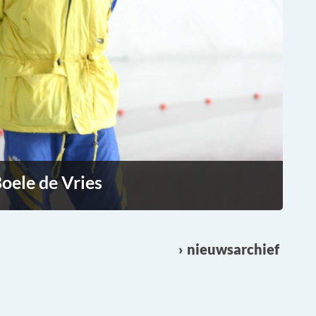
oele de Vries
nieuwsarchief