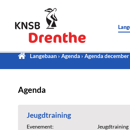
Lang
Langebaan
Agenda
Agenda december
Agenda
Jeugdtraining
Evenement:
Jeugdtraining