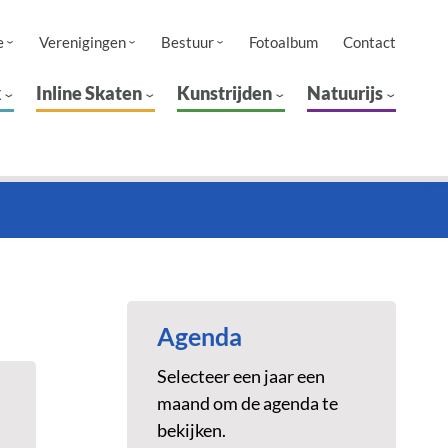
e
Verenigingen
Bestuur
Fotoalbum
Contact
k
Inline Skaten
Kunstrijden
Natuurijs
Agenda
Selecteer een jaar een
maand om de agenda te
bekijken.