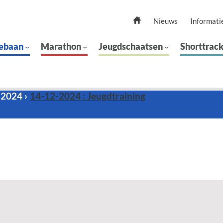
Nieuws
Informati
ebaan
Marathon
Jeugdschaatsen
Shorttrac
 2024
14-12-2024 : Jeugdtraining