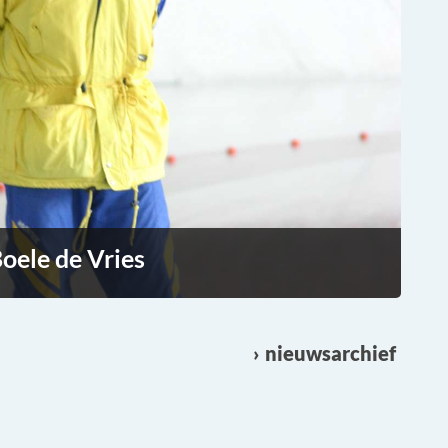
oele de Vries
nieuwsarchief