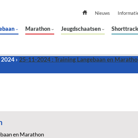
Nieuws
Informati
ebaan
Marathon
Jeugdschaatsen
Shorttrac
 2024
25-11-2024 : Training Langebaan en Marath
n
ebaan en Marathon