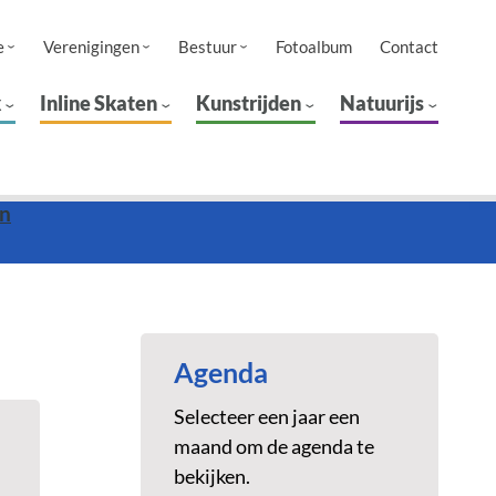
e
Verenigingen
Bestuur
Fotoalbum
Contact
k
Inline Skaten
Kunstrijden
Natuurijs
on
Agenda
Selecteer een jaar een
maand om de agenda te
bekijken.