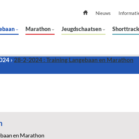
Nieuws
Informati
ebaan
Marathon
Jeugdschaatsen
Shorttrac
2024
28-2-2024 : Training Langebaan en Marathon
n
ebaan en Marathon