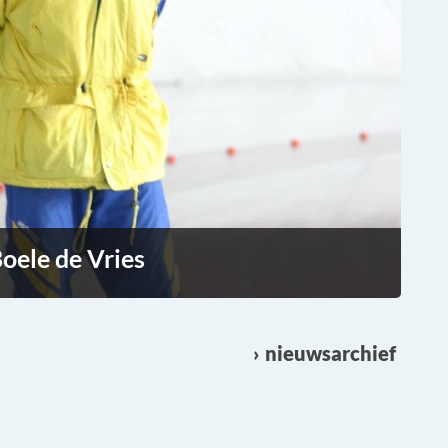
oele de Vries
nieuwsarchief