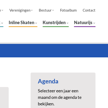
e
Verenigingen
Bestuur
Fotoalbum
Contact
k
Inline Skaten
Kunstrijden
Natuurijs
Agenda
Selecteer een jaar een
maand om de agenda te
bekijken.