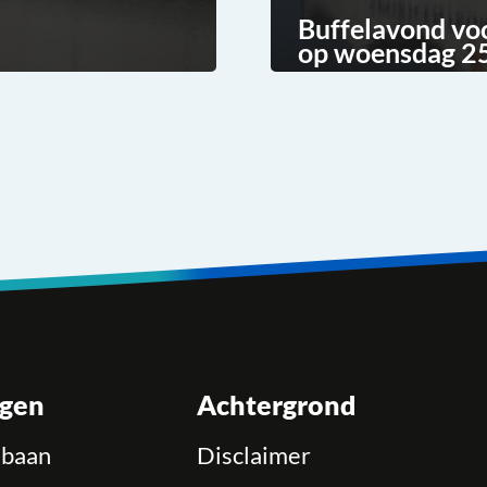
Buffelavond vo
op woensdag 25
ngen
Achtergrond
ebaan
Disclaimer