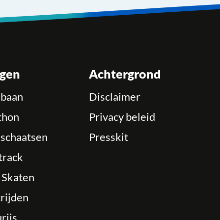
ngen
Achtergrond
ebaan
Disclaimer
thon
Privacy beleid
schaatsen
Presskit
track
e Skaten
rijden
rijs