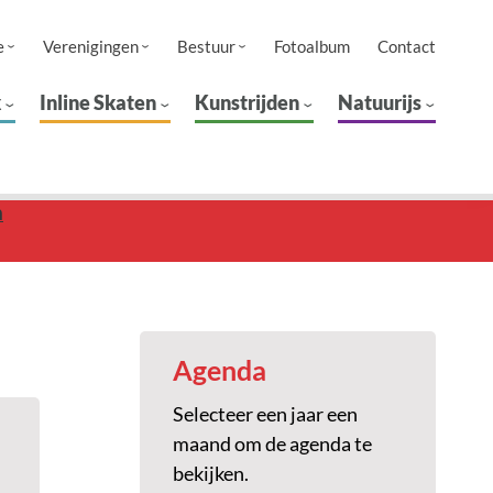
e
Verenigingen
Bestuur
Fotoalbum
Contact
k
Inline Skaten
Kunstrijden
Natuurijs
n
Agenda
Selecteer een jaar een
maand om de agenda te
bekijken.