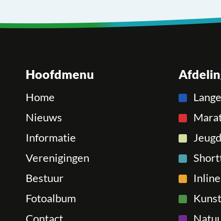
Hoofdmenu
Afdeli
Home
Lang
Nieuws
Mara
Informatie
Jeugd
Verenigingen
Short
Bestuur
Inlin
Fotoalbum
Kunst
Contact
Natuu