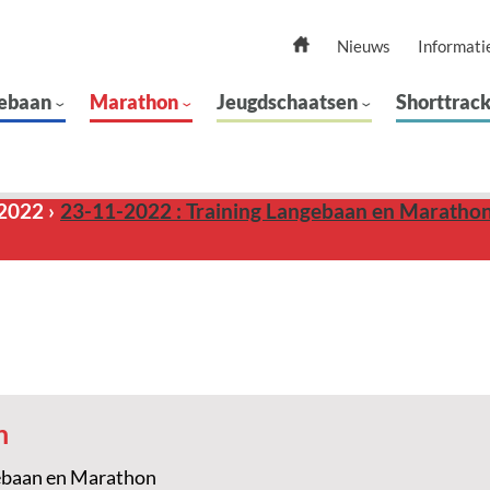
Nieuws
Informati
ebaan
Marathon
Jeugdschaatsen
Shorttrac
2022
23-11-2022 : Training Langebaan en Maratho
n
ebaan en Marathon