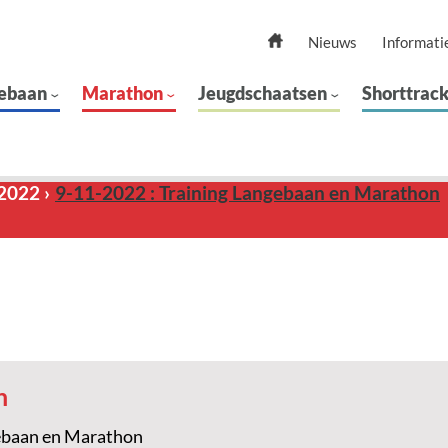
Nieuws
Informati
ebaan
Marathon
Jeugdschaatsen
Shorttrac
2022
9-11-2022 : Training Langebaan en Marathon
n
ebaan en Marathon