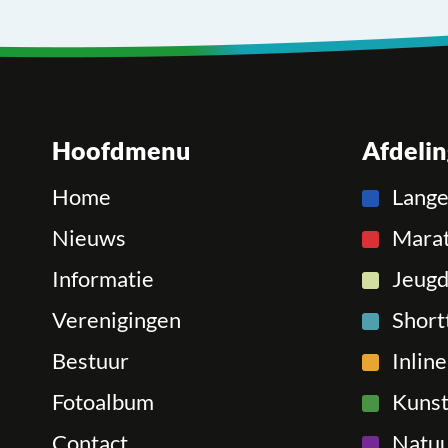
Hoofdmenu
Afdeli
Home
Lang
Nieuws
Mara
Informatie
Jeugd
Verenigingen
Short
Bestuur
Inlin
Fotoalbum
Kunst
Contact
Natuu