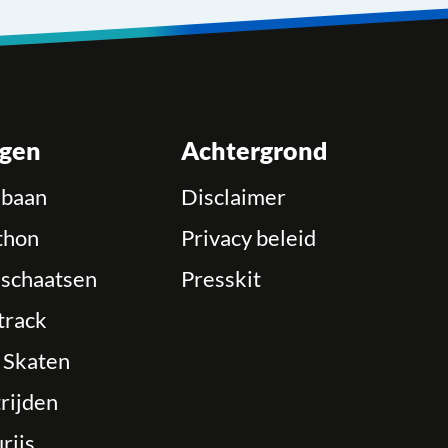
ngen
Achtergrond
ebaan
Disclaimer
thon
Privacy beleid
schaatsen
Presskit
track
e Skaten
rijden
rijs