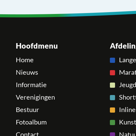
Hoofdmenu
Afdeli
Home
Lang
Nieuws
Mara
Informatie
Jeugd
Verenigingen
Short
Bestuur
Inlin
Fotoalbum
Kunst
Contact
Natuu