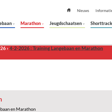
Nieuws
Informati
ebaan
Marathon
Jeugdschaatsen
Shorttrac
026
4-2-2026 : Training Langebaan en Marathon
n
ebaan en Marathon