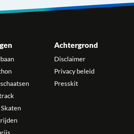
ngen
Achtergrond
ebaan
Disclaimer
thon
Privacy beleid
schaatsen
Presskit
track
e Skaten
rijden
rijs