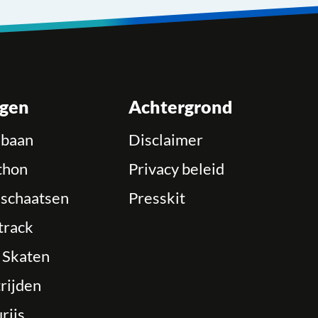
ngen
Achtergrond
ebaan
Disclaimer
thon
Privacy beleid
schaatsen
Presskit
track
e Skaten
rijden
rijs