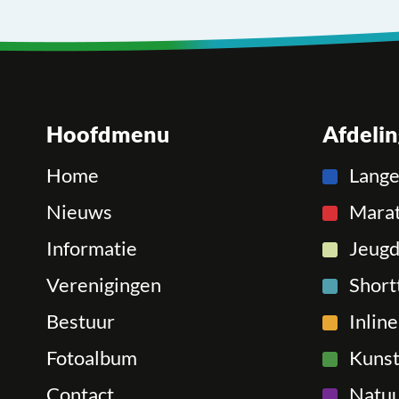
Hoofdmenu
Afdeli
Home
Lang
Nieuws
Mara
Informatie
Jeugd
Verenigingen
Short
Bestuur
Inlin
Fotoalbum
Kunst
Contact
Natuu