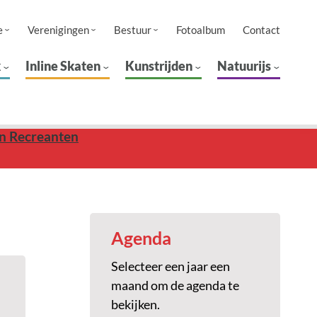
e
Verenigingen
Bestuur
Fotoalbum
Contact
k
Inline Skaten
Kunstrijden
Natuurijs
en Recreanten
Agenda
Selecteer een jaar een
maand om de agenda te
bekijken.