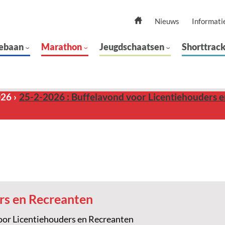
Nieuws
Informati
ebaan
Marathon
Jeugdschaatsen
Shorttrac
026
25-2-2026 : Buffelavond voor Licentiehouders 
rs en Recreanten
oor Licentiehouders en Recreanten