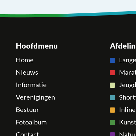
Hoofdmenu
Afdeli
Home
Lang
Nieuws
Mara
Informatie
Jeugd
Verenigingen
Short
Bestuur
Inlin
Fotoalbum
Kunst
Contact
Natuu