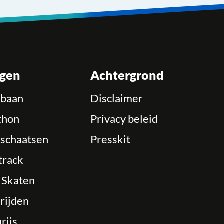
ngen
Achtergrond
ebaan
Disclaimer
thon
Privacy beleid
schaatsen
Presskit
track
e Skaten
rijden
rijs