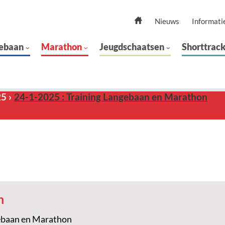
Nieuws
Informati
ebaan
Marathon
Jeugdschaatsen
Shorttrac
25
24-1-2025 : Training Langebaan en Marathon
n
ebaan en Marathon