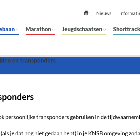
Nieuws
Informati
ebaan
Marathon
Jeugdschaatsen
Shorttrac
jden en transponders
sponders
ook persoonlijke transponders gebruiken in de tijdwaarnem
(als je dat nog niet gedaan hebt) in je KNSB omgeving zod