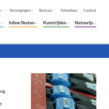
e
Verenigingen
Bestuur
Fotoalbum
Contact
k
Inline Skaten
Kunstrijden
Natuurijs
ing.
at