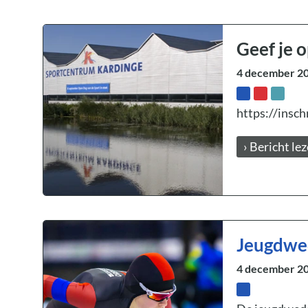
Geef je 
4 december 2
https://insch
› Bericht le
Jeugdwed
4 december 2