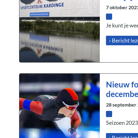
7 oktober 202
Je kunt je we
› Bericht le
Nieuw fo
decembe
28 september
Seizoen 2023
› Bericht le