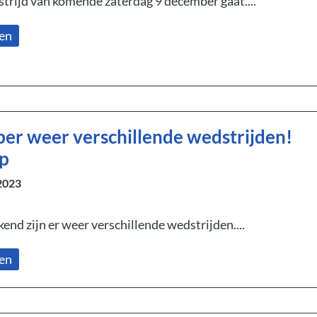
rijd van komende zaterdag 9 december gaat....
zen
er weer verschillende wedstrijden!
op
2023
d zijn er weer verschillende wedstrijden....
zen