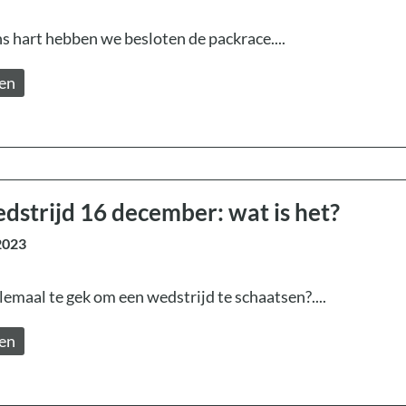
ns hart hebben we besloten de packrace....
zen
strijd 16 december: wat is het?
2023
elemaal te gek om een wedstrijd te schaatsen?....
zen