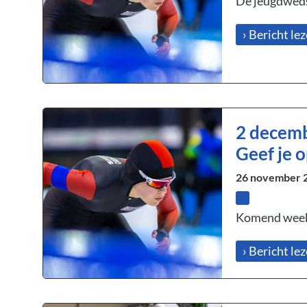
De jeugdwedst
› Bericht le
2 decemb
Geef je 
26 november 
Komend weeken
› Bericht le