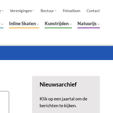
e
Verenigingen
Bestuur
Fotoalbum
Contact
k
Inline Skaten
Kunstrijden
Natuurijs
Nieuwsarchief
Klik op een jaartal om de
berichten te kijken.