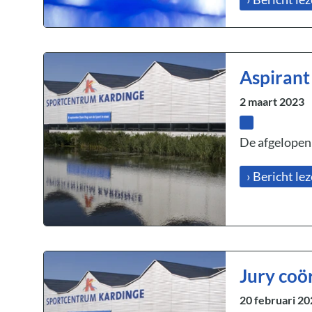
Aspirant
2 maart 2023
De afgelopen 
› Bericht le
Jury coö
20 februari 20