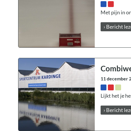
Met pijn in o
› Bericht le
Combiwed
11 december 
Lijkt het je h
› Bericht le