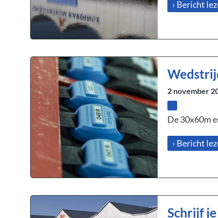
› Bericht le
Wedstrij
2 november 2
De 30x60m en 
› Bericht le
Schrijf j