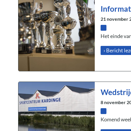
Informati
21 november 
Het einde van
› Bericht le
Wedstrij
8 november 2
Komend weeken