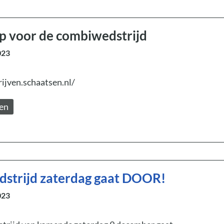
op voor de combiwedstrijd
023
rijven.schaatsen.nl/
zen
strijd zaterdag gaat DOOR!
023