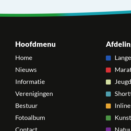
Hoofdmenu
Afdeli
Home
Lang
Nieuws
Mara
Informatie
Jeugd
Verenigingen
Short
Bestuur
Inlin
Fotoalbum
Kunst
Contact
Natuu