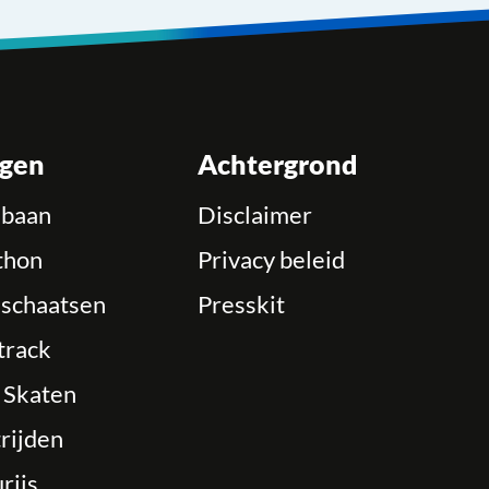
ngen
Achtergrond
ebaan
Disclaimer
thon
Privacy beleid
schaatsen
Presskit
track
e Skaten
rijden
rijs