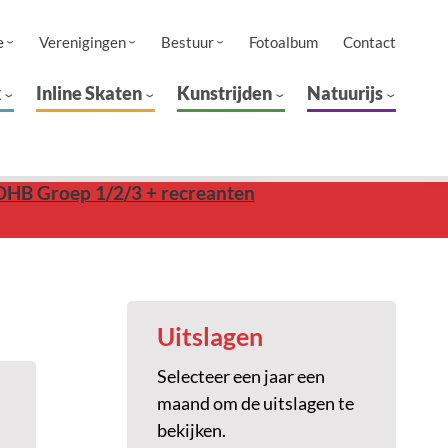
e
Verenigingen
Bestuur
Fotoalbum
Contact
k
Inline Skaten
Kunstrijden
Natuurijs
OHB Groep 1/2/3 + recreanten
Uitslagen
Selecteer een jaar een
maand om de uitslagen te
bekijken.