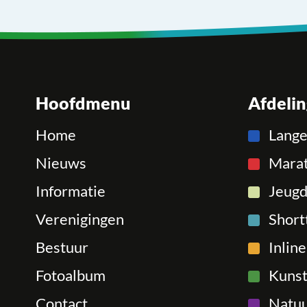
Hoofdmenu
Afdeli
Home
Lang
Nieuws
Mara
Informatie
Jeugd
Verenigingen
Short
Bestuur
Inlin
Fotoalbum
Kunst
Contact
Natuu