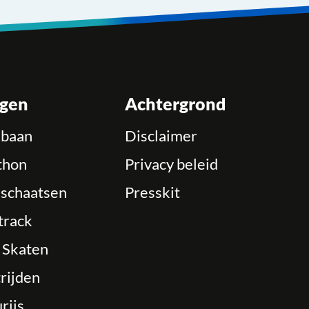
ngen
Achtergrond
ebaan
Disclaimer
thon
Privacy beleid
schaatsen
Presskit
track
e Skaten
rijden
rijs