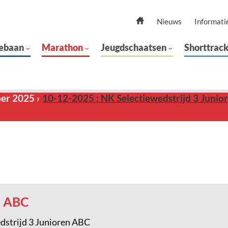
Nieuws
Informati
ebaan
Marathon
Jeugdschaatsen
Shorttrac
ber 2025
10-12-2025 : NK Selectiewedstrijd 3 Juni
n ABC
dstrijd 3 Junioren ABC