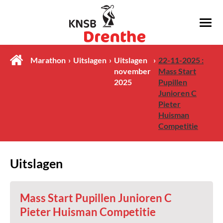
Marathon
Uitslagen
Uitslagen
22-11-2025 :
november
Mass Start
2025
Pupillen
Junioren C
Pieter
Huisman
Competitie
Uitslagen
Mass Start Pupillen Junioren C
Pieter Huisman Competitie