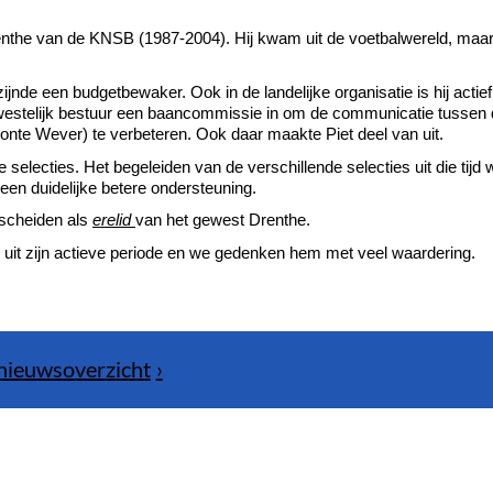
enthe van de KNSB (1987-2004). Hij kwam uit de voetbalwereld, maa
ijnde een budgetbewaker. Ook in de landelijke organisatie is hij actief
westelijk bestuur een baancommissie in om de communicatie tussen
onte Wever) te verbeteren. Ook daar maakte Piet deel van uit.
 selecties. Het begeleiden van de verschillende selecties uit die tijd 
en duidelijke betere ondersteuning.
rscheiden als
erelid
van het gewest Drenthe.
id uit zijn actieve periode en we gedenken hem met veel waardering.
nieuwsoverzicht