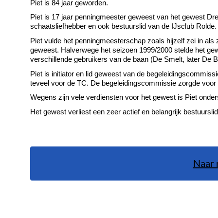
Piet is 84 jaar geworden.
Piet is 17 jaar penningmeester geweest van het gewest Dr
schaatsliefhebber en ook bestuurslid van de IJsclub Rolde.
Piet vulde het penningmeesterschap zoals hijzelf zei in als z
geweest. Halverwege het seizoen 1999/2000 stelde het ge
verschillende gebruikers van de baan (De Smelt, later De B
Piet is initiator en lid geweest van de begeleidingscommissie
teveel voor de TC. De begeleidingscommissie zorgde voor e
Wegens zijn vele verdiensten voor het gewest is Piet onde
Het gewest verliest een zeer actief en belangrijk bestuursl
Naar 