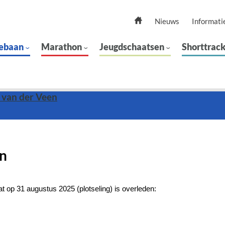
Nieuws
Informati
ebaan
Marathon
Jeugdschaatsen
Shorttrac
 van der Veen
en
at op 31 augustus 2025 (plotseling) is overleden: