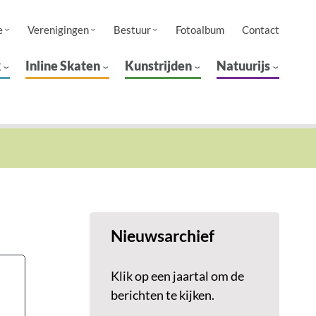
e
Verenigingen
Bestuur
Fotoalbum
Contact
k
Inline Skaten
Kunstrijden
Natuurijs
Nieuwsarchief
Klik op een jaartal om de
berichten te kijken.