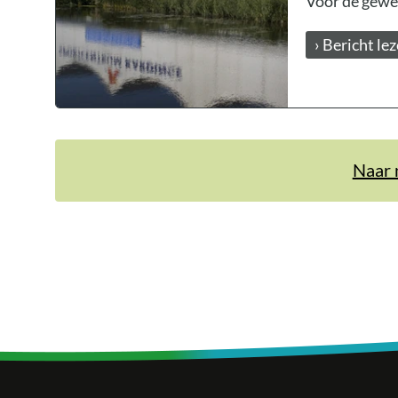
Voor de gewes
› Bericht le
Naar 