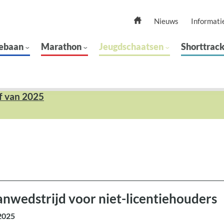
Nieuws
Informati
ebaan
Marathon
Jeugdschaatsen
Shorttrac
f van 2025
nwedstrijd voor niet-licentiehouders
2025