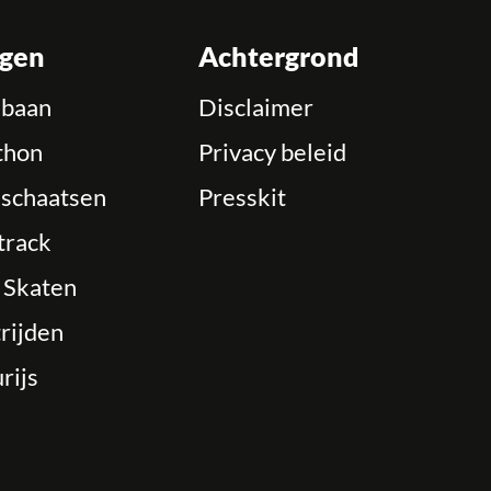
ngen
Achtergrond
ebaan
Disclaimer
thon
Privacy beleid
schaatsen
Presskit
track
e Skaten
rijden
rijs