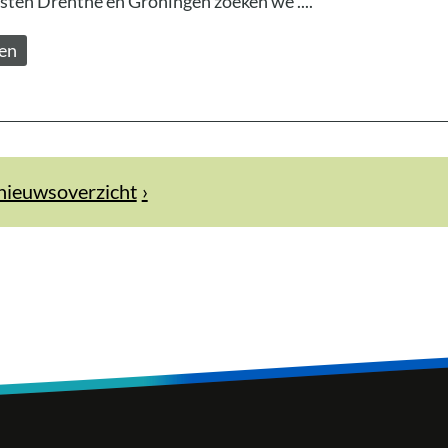
ten Drenthe en Groningen zoeken we ....
zen
nieuwsoverzicht