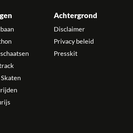
ngen
Achtergrond
ebaan
Disclaimer
thon
Privacy beleid
schaatsen
Presskit
track
e Skaten
rijden
rijs