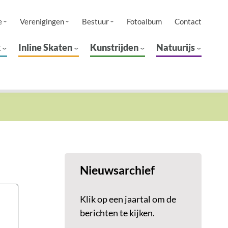
e
Verenigingen
Bestuur
Fotoalbum
Contact
k
Inline Skaten
Kunstrijden
Natuurijs
Nieuwsarchief
Klik op een jaartal om de
berichten te kijken.