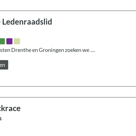
 Ledenraadslid
ten Drenthe en Groningen zoeken we ....
zen
ckrace
4