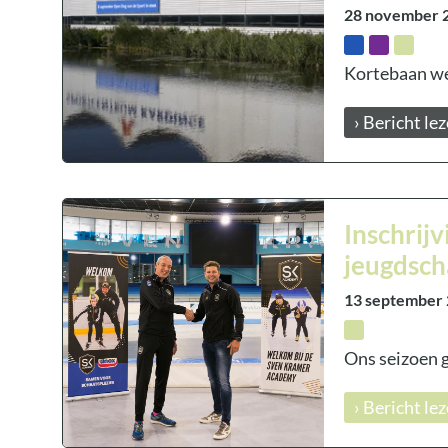
28 november 
Kortebaan we
› Bericht le
Inschrij
jeugdsch
13 september
Ons seizoen ga
› Bericht le