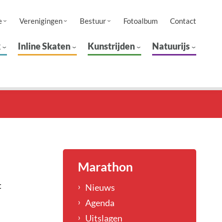
e
Verenigingen
Bestuur
Fotoalbum
Contact
k
Inline Skaten
Kunstrijden
Natuurijs
Marathon
t
Nieuws
Agenda
Uitslagen