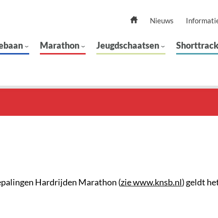
Nieuws
Informati
ebaan
Marathon
Jeugdschaatsen
Shorttrac
Bepalingen Hardrijden Marathon (
zie www.knsb.nl
) geldt he