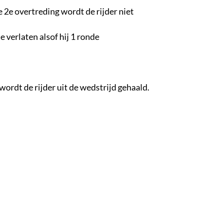
de 2e overtreding wordt de rijder niet
e verlaten alsof hij 1 ronde
wordt de rijder uit de wedstrijd gehaald.