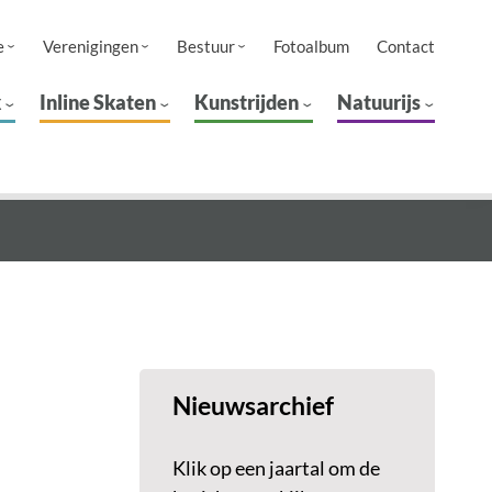
e
Verenigingen
Bestuur
Fotoalbum
Contact
k
Inline Skaten
Kunstrijden
Natuurijs
Nieuwsarchief
Klik op een jaartal om de