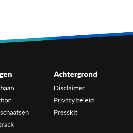
ngen
Achtergrond
ebaan
Disclaimer
thon
Privacy beleid
schaatsen
Presskit
track